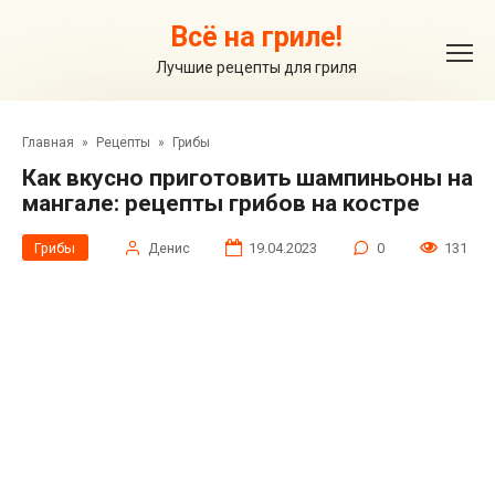
Перейти
к
Всё на гриле!
контенту
Лучшие рецепты для гриля
Главная
»
Рецепты
»
Грибы
Как вкусно приготовить шампиньоны на
мангале: рецепты грибов на костре
Грибы
Денис
19.04.2023
0
131