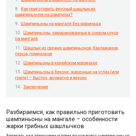
Как приготовить вкусный шашлык из
шампиньонов на шампурах?
Шампиньоны на мангале без маринада
Шампиньоны, замаринованные в соевом соусе
на мангале
Шашлык из свежих шампиньонов, баклажанов,
перца, помидоров
Шампиньоны в корейском маринаде
Шампиньоны в беконе, жаренные на углях (или
гриле) – быстро, ароматно и вкусно
Заключение
Разбираемся, как правильно приготовить
шампиньоны на мангале – особенности
жарки грибных шашлычков
Запекать над тлеющими углями лучше всего шампиньоны со