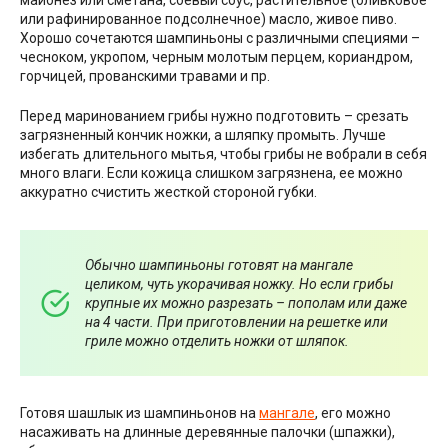
майонез или сметана, соевый соус, растительное (оливковое
или рафинированное подсолнечное) масло, живое пиво.
Хорошо сочетаются шампиньоны с различными специями –
чесноком, укропом, черным молотым перцем, кориандром,
горчицей, прованскими травами и пр.
Перед маринованием грибы нужно подготовить – срезать
загрязненный кончик ножки, а шляпку промыть. Лучше
избегать длительного мытья, чтобы грибы не вобрали в себя
много влаги. Если кожица слишком загрязнена, ее можно
аккуратно счистить жесткой стороной губки.
Обычно шампиньоны готовят на мангале
целиком, чуть укорачивая ножку. Но если грибы
крупные их можно разрезать – пополам или даже
на 4 части. При приготовлении на решетке или
гриле можно отделить ножки от шляпок.
Готовя шашлык из шампиньонов на
мангале
, его можно
насаживать на длинные деревянные палочки (шпажки),