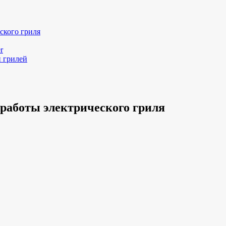
ского гриля
r
и грилей
работы электрического гриля