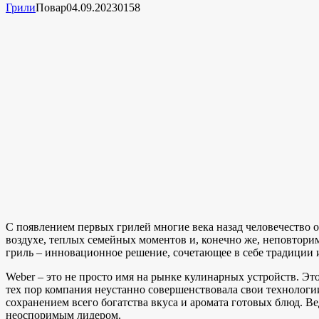
Грили
Повар
04.09.2023
0
158
С появлением первых грилей многие века назад человечество 
воздухе, теплых семейных моментов и, конечно же, неповтори
гриль – инновационное решение, сочетающее в себе традиции 
Weber – это не просто имя на рынке кулинарных устройств. Эт
тех пор компания неустанно совершенствовала свои технологии,
сохранением всего богатства вкуса и аромата готовых блюд. Ве
неоспоримым лидером.