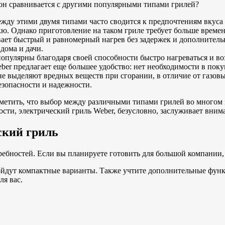
к он сравнивается с другими популярными типами грилей?
ду этими двумя типами часто сводится к предпочтениям вкуса 
ю. Однако приготовление на таком гриле требует больше времени
ает быстрый и равномерный нагрев без задержек и дополнительны
дома и дачи.
опулярны благодаря своей способности быстро нагреваться и во
er предлагает еще большее удобство: нет необходимости в покуп
 не выделяют вредных веществ при сгорании, в отличие от газов
езопасности и надежности.
тметить, что выбор между различными типами грилей во многом
ости, электрический гриль Weber, безусловно, заслуживает вним
ский гриль
ебностей. Если вы планируете готовить для большой компании,
йдут компактные варианты. Также учтите дополнительные функц
ля вас.