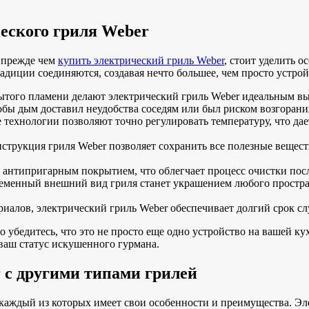
еского гриля Weber
 прежде чем
купить электрический гриль Weber
, стоит уделить 
радиции соединяются, создавая нечто большее, чем просто устро
ытого пламени делают электрический гриль Weber идеальным вы
тобы дым доставил неудобства соседям или был риском возгорани
технологии позволяют точно регулировать температуру, что дае
струкция гриля Weber позволяет сохранить все полезные веществ
антипригарным покрытием, что облегчает процесс очистки посл
менный внешний вид гриля станет украшением любого простран
иалов, электрический гриль Weber обеспечивает долгий срок сл
 убедитесь, что это не просто еще одно устройство на вашей ку
ваш статус искушенного гурмана.
 с другими типами грилей
аждый из которых имеет свои особенности и преимущества. Эле