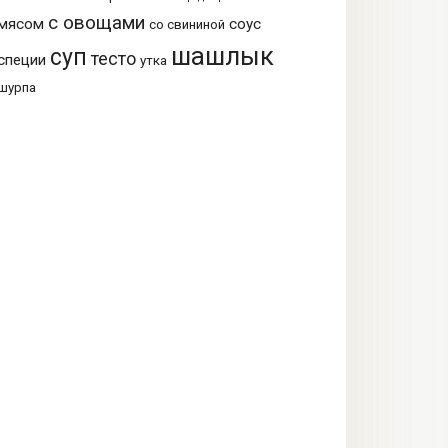
с овощами
мясом
соус
со свининой
шашлык
суп
тесто
специи
утка
шурпа