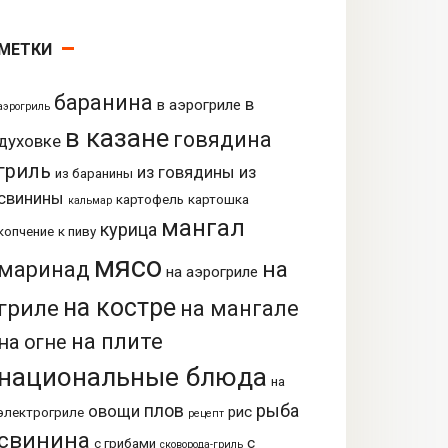
МЕТКИ
баранина
в
в аэрогриле
аэрогриль
в казане
говядина
духовке
гриль
из говядины
из
из баранины
свинины
картофель
картошка
кальмар
мангал
курица
копчение
к пиву
мясо
на
маринад
на аэрогриле
на костре
гриле
на мангале
на плите
на огне
национальные блюда
на
плов
рыба
овощи
рис
электрогриле
рецепт
свинина
с
с грибами
сковорода-гриль