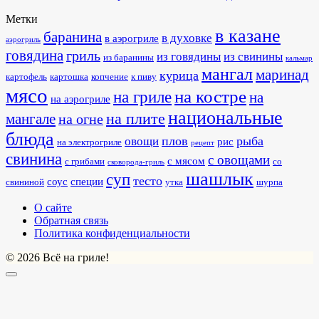
Метки
в казане
баранина
в духовке
в аэрогриле
аэрогриль
говядина
гриль
из говядины
из свинины
из баранины
кальмар
мангал
маринад
курица
картофель
картошка
копчение
к пиву
мясо
на костре
на гриле
на
на аэрогриле
национальные
на плите
мангале
на огне
блюда
плов
рыба
овощи
рис
на электрогриле
рецепт
свинина
с овощами
с мясом
с грибами
со
сковорода-гриль
шашлык
суп
тесто
соус
специи
свининой
утка
шурпа
О сайте
Обратная связь
Политика конфиденциальности
© 2026 Всё на гриле!