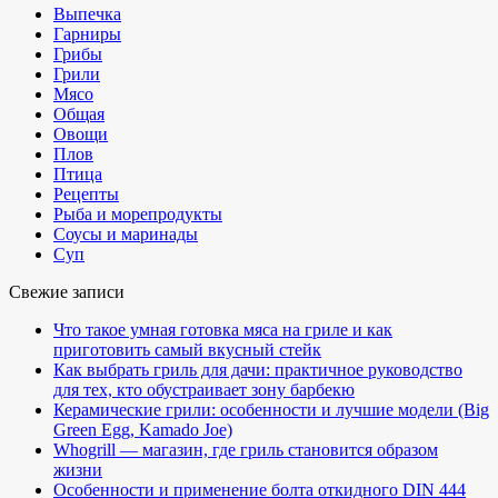
Выпечка
Гарниры
Грибы
Грили
Мясо
Общая
Овощи
Плов
Птица
Рецепты
Рыба и морепродукты
Соусы и маринады
Суп
Свежие записи
Что такое умная готовка мяса на гриле и как
приготовить самый вкусный стейк
Как выбрать гриль для дачи: практичное руководство
для тех, кто обустраивает зону барбекю
Керамические грили: особенности и лучшие модели (Big
Green Egg, Kamado Joe)
Whogrill — магазин, где гриль становится образом
жизни
Особенности и применение болта откидного DIN 444